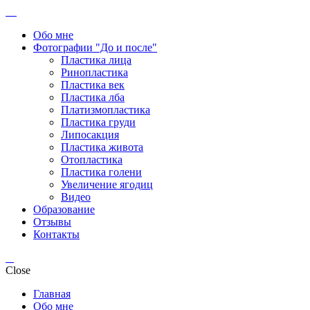
Обо мне
Фотографии "До и после"
Пластика лица
Ринопластика
Пластика век
Пластика лба
Платизмопластика
Пластика груди
Липосакция
Пластика живота
Отопластика
Пластика голени
Увеличение ягодиц
Видео
Образование
Отзывы
Контакты
Close
Главная
Обо мне